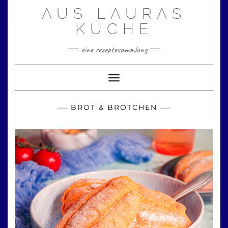
Zum
AUS LAURAS
Inhalt
springen
KÜCHE
eine rezeptesammlung
Toggle Navigation
BROT & BRÖTCHEN