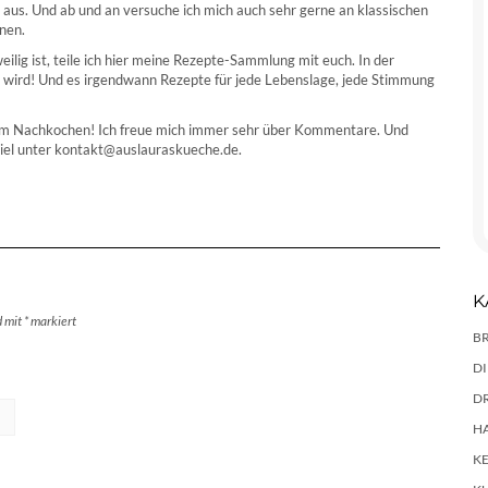
s. Und ab und an versuche ich mich auch sehr gerne an klassischen
nen.
ilig ist, teile ich hier meine Rezepte-Sammlung mit euch. In der
 wird! Und es irgendwann Rezepte für jede Lebenslage, jede Stimmung
eim Nachkochen! Ich freue mich immer sehr über Kommentare. Und
piel unter kontakt@auslauraskueche.de.
K
d mit
*
markiert
B
D
D
H
K