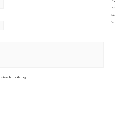
KU
N
S
V
 Datenschutzerklärung.