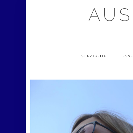
Zum
AUS
Inhalt
springen
STARTSEITE
ESS