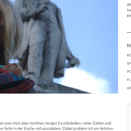
Wi
ha
ga
N
R
SP
P
F
A
et man mich aber inmitten riesiger Exceltabellen, vieler Zahlen und
 Seite in der Küche voll auszuleben. Dabei probiere ich am liebsten