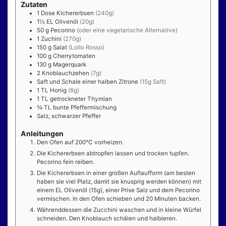
Zutaten
1
Dose
Kichererbsen
(240g)
1½
EL
Olivenöl
(20g)
50
g
Pecorino
(oder eine vegetarische Alternative)
1
Zuchini
(270g)
150
g
Salat
(Lollo Rosso)
100
g
Cherrytomaten
130
g
Magerquark
2
Knoblauchzehen
(7g)
Saft und Schale einer halben Zitrone
(15g Saft)
1
TL
Honig
(6g)
1
TL
getrockneter Thymian
¾
TL
bunte Pfeffermischung
Salz, schwarzer Pfeffer
Anleitungen
Den Ofen auf 200°C vorheizen.
Die Kichererbsen abtropfen lassen und trocken tupfen.
Pecorino fein reiben.
Die Kichererbsen in einer großen Auflaufform (am besten
haben sie viel Platz, damit sie knusprig werden können) mit
einem EL Olivenöl (15g), einer Prise Salz und dem Pecorino
vermischen. In den Ofen schieben und 20 Minuten backen.
Währenddessen die Zucchini waschen und in kleine Würfel
schneiden. Den Knoblauch schälen und halbieren.