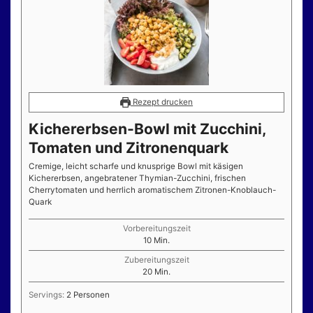
Rezept drucken
Kichererbsen-Bowl mit Zucchini,
Tomaten und Zitronenquark
Cremige, leicht scharfe und knusprige Bowl mit käsigen
Kichererbsen, angebratener Thymian-Zucchini, frischen
Cherrytomaten und herrlich aromatischem Zitronen-Knoblauch-
Quark
Vorbereitungszeit
Minuten
10
Min.
Zubereitungszeit
Minuten
20
Min.
Servings:
2
Personen