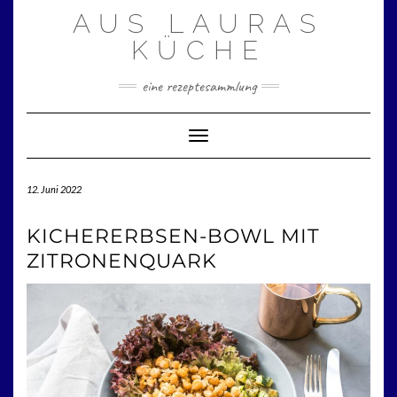
Zum
AUS LAURAS
Inhalt
springen
KÜCHE
eine rezeptesammlung
Toggle Navigation
12. Juni 2022
KICHERERBSEN-BOWL MIT
ZITRONENQUARK