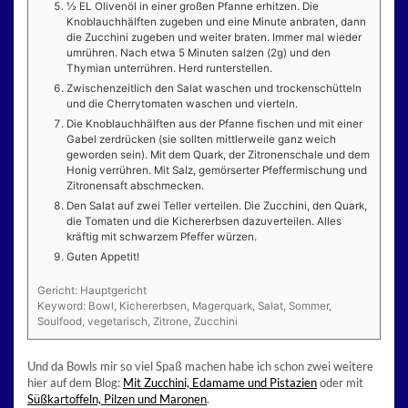
½ EL Olivenöl in einer großen Pfanne erhitzen. Die
Knoblauchhälften zugeben und eine Minute anbraten, dann
die Zucchini zugeben und weiter braten. Immer mal wieder
umrühren. Nach etwa 5 Minuten salzen (2g) und den
Thymian unterrühren. Herd runterstellen.
Zwischenzeitlich den Salat waschen und trockenschütteln
und die Cherrytomaten waschen und vierteln.
Die Knoblauchhälften aus der Pfanne fischen und mit einer
Gabel zerdrücken (sie sollten mittlerweile ganz weich
geworden sein). Mit dem Quark, der Zitronenschale und dem
Honig verrühren. Mit Salz, gemörserter Pfeffermischung und
Zitronensaft abschmecken.
Den Salat auf zwei Teller verteilen. Die Zucchini, den Quark,
die Tomaten und die Kichererbsen dazuverteilen. Alles
kräftig mit schwarzem Pfeffer würzen.
Guten Appetit!
Gericht:
Hauptgericht
Keyword:
Bowl, Kichererbsen, Magerquark, Salat, Sommer,
Soulfood, vegetarisch, Zitrone, Zucchini
Und da Bowls mir so viel Spaß machen habe ich schon zwei weitere
hier auf dem Blog:
Mit Zucchini, Edamame und Pistazien
oder mit
Süßkartoffeln, Pilzen und Maronen
.