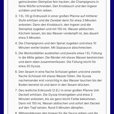
getrockneten Steinpilze fein hacken, die Champignons in
feine Würfel schneiden. Den Knoblauch und den Ingwer
schälen und fein reiben.
1 EL (10 g) Erdnussöl in einer großen Pfanne auf mittlerer
Stufe erhitzen und die Zwiebel darin für etwa 3 Minuten
anbraten. Dann den Knoblauch, den Ingwer und die
Steinpilze zugeben und mit 150 mL Wasser ablöschen.
Köcheln lassen, bis das Wasser verdampft ist, das dauert
etwa 5 Minuten.
Die Champignons und den Spinat zugeben und etwa 10
Minuten weiter braten. Mit Sojasauce abschmecken.
Die Wontonblätter ausbreiten und jeweils etwa 1 EL Füllung
in die Mitte geben. Die Ränder mit etwas Wasser bestreichen
und dann oben zusammenfassen. Die Füllung reicht für
etwa 20 Gyoza.
Den Sesam in eine flache Schüssel geben und eine zweite
flache Schüssel mit etwas Wasser füllen. Die Gyoza
nacheinander erst vorsichtig in das Wasser tauchen bis der
Boden benetzt ist und dann in den Sesam drücken.
Das restliche Erdnussöl (2 EL) in einer großen Pfanne (mit
Deckel) erhitzen. Die Gyoza hineingeben und etwa 3
Minuten anbraten, bis sie ganz leicht Farbe bekommen.
Dann mit 150 mL Wasser ablöschen und sofort den Deckel
auf den Topf setzen. Rund 5 Minuten dämpfen.
Währenddessen den Ingwer für die Sauce reiben und die