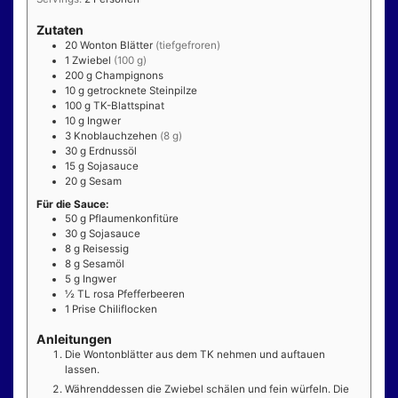
Zutaten
20
Wonton Blätter
(tiefgefroren)
1
Zwiebel
(100 g)
200
g
Champignons
10
g
getrocknete Steinpilze
100
g
TK-Blattspinat
10
g
Ingwer
3
Knoblauchzehen
(8 g)
30
g
Erdnussöl
15
g
Sojasauce
20
g
Sesam
Für die Sauce:
50
g
Pflaumenkonfitüre
30
g
Sojasauce
8
g
Reisessig
8
g
Sesamöl
5
g
Ingwer
½
TL
rosa Pfefferbeeren
1
Prise
Chiliflocken
Anleitungen
Die Wontonblätter aus dem TK nehmen und auftauen
lassen.
Währenddessen die Zwiebel schälen und fein würfeln. Die