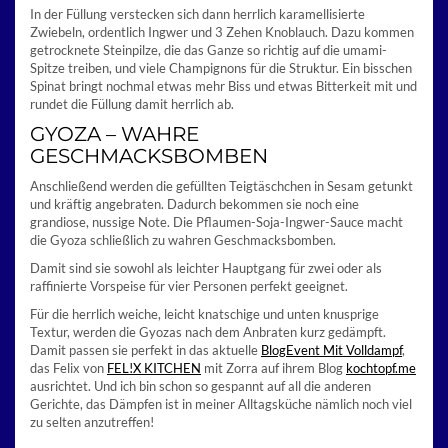
In der Füllung verstecken sich dann herrlich karamellisierte
Zwiebeln, ordentlich Ingwer und 3 Zehen Knoblauch. Dazu kommen
getrocknete Steinpilze, die das Ganze so richtig auf die umami-
Spitze treiben, und viele Champignons für die Struktur. Ein bisschen
Spinat bringt nochmal etwas mehr Biss und etwas Bitterkeit mit und
rundet die Füllung damit herrlich ab.
GYOZA – WAHRE
GESCHMACKSBOMBEN
Anschließend werden die gefüllten Teigtäschchen in Sesam getunkt
und kräftig angebraten. Dadurch bekommen sie noch eine
grandiose, nussige Note. Die Pflaumen-Soja-Ingwer-Sauce macht
die Gyoza schließlich zu wahren Geschmacksbomben.
Damit sind sie sowohl als leichter Hauptgang für zwei oder als
raffinierte Vorspeise für vier Personen perfekt geeignet.
Für die herrlich weiche, leicht knatschige und unten knusprige
Textur, werden die Gyozas nach dem Anbraten kurz gedämpft.
Damit passen sie perfekt in das aktuelle
BlogEvent Mit Volldampf
,
das Felix von
FEL!X KITCHEN
mit Zorra auf ihrem Blog
kochtopf.me
ausrichtet. Und ich bin schon so gespannt auf all die anderen
Gerichte, das Dämpfen ist in meiner Alltagsküche nämlich noch viel
zu selten anzutreffen!