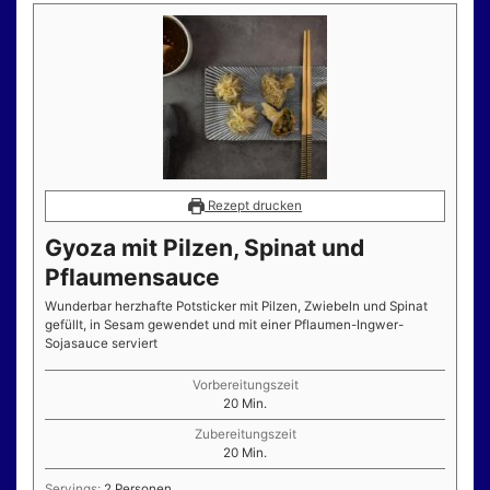
Rezept drucken
Gyoza mit Pilzen, Spinat und
Pflaumensauce
Wunderbar herzhafte Potsticker mit Pilzen, Zwiebeln und Spinat
gefüllt, in Sesam gewendet und mit einer Pflaumen-Ingwer-
Sojasauce serviert
Vorbereitungszeit
Minuten
20
Min.
Zubereitungszeit
Minuten
20
Min.
Servings:
2
Personen