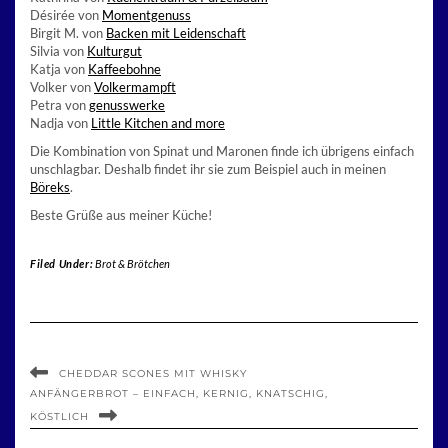
Désirée von
Momentgenuss
Birgit M. von
Backen mit Leidenschaft
Silvia von
Kulturgut
Katja von
Kaffeebohne
Volker von
Volkermampft
Petra von
genusswerke
Nadja von
Little Kitchen and more
Die Kombination von Spinat und Maronen finde ich übrigens einfach
unschlagbar. Deshalb findet ihr sie zum Beispiel auch in meinen
Böreks
.
Beste Grüße aus meiner Küche!
Filed Under:
Brot & Brötchen
CHEDDAR SCONES MIT WHISKY
ANFÄNGERBROT – EINFACH, KERNIG, KNATSCHIG,
KÖSTLICH