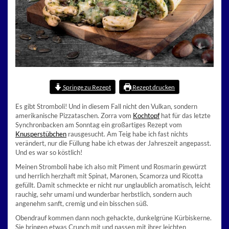
Springe zu Rezept
Rezept drucken
Es gibt Stromboli! Und in diesem Fall nicht den Vulkan, sondern
amerikanische Pizzataschen. Zorra vom
Kochtopf
hat für das letzte
Synchronbacken am Sonntag ein großartiges Rezept vom
Knusperstübchen
rausgesucht. Am Teig habe ich fast nichts
verändert, nur die Füllung habe ich etwas der Jahreszeit angepasst.
Und es war so köstlich!
Meinen Stromboli habe ich also mit Piment und Rosmarin gewürzt
und herrlich herzhaft mit Spinat, Maronen, Scamorza und Ricotta
gefüllt. Damit schmeckte er nicht nur unglaublich aromatisch, leicht
rauchig, sehr umami und wunderbar herbstlich, sondern auch
angenehm sanft, cremig und ein bisschen süß.
Obendrauf kommen dann noch gehackte, dunkelgrüne Kürbiskerne.
Sie bringen etwas Crunch mit und passen mit ihrer leichten