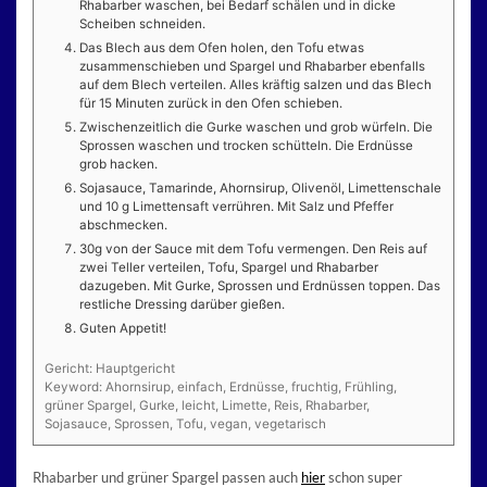
Rhabarber waschen, bei Bedarf schälen und in dicke
Scheiben schneiden.
Das Blech aus dem Ofen holen, den Tofu etwas
zusammenschieben und Spargel und Rhabarber ebenfalls
auf dem Blech verteilen. Alles kräftig salzen und das Blech
für 15 Minuten zurück in den Ofen schieben.
Zwischenzeitlich die Gurke waschen und grob würfeln. Die
Sprossen waschen und trocken schütteln. Die Erdnüsse
grob hacken.
Sojasauce, Tamarinde, Ahornsirup, Olivenöl, Limettenschale
und 10 g Limettensaft verrühren. Mit Salz und Pfeffer
abschmecken.
30g von der Sauce mit dem Tofu vermengen. Den Reis auf
zwei Teller verteilen, Tofu, Spargel und Rhabarber
dazugeben. Mit Gurke, Sprossen und Erdnüssen toppen. Das
restliche Dressing darüber gießen.
Guten Appetit!
Gericht:
Hauptgericht
Keyword:
Ahornsirup, einfach, Erdnüsse, fruchtig, Frühling,
grüner Spargel, Gurke, leicht, Limette, Reis, Rhabarber,
Sojasauce, Sprossen, Tofu, vegan, vegetarisch
Rhabarber und grüner Spargel passen auch
hier
schon super