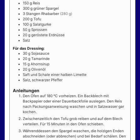
150
g
Reis
300
g
grüner Spargel
3
Stangen
Rhabarber
(280 g)
200
g
Tofu
100
g
Salatgurke
50
g
Sprossen
20
g
geröstete Erdnüsse
Salz
Für das Dressing:
30
g
Sojasauce
20
g
Tamarinde
15
g
Ahornsirup
20
g
Olivenöl
Saft und Schale einer halben Limette
Salz, schwarzer Pfeffer
Anleitungen
Den Ofen auf 180 °C vorheizen. Ein Backblech mit
Backpapier oder einer Dauerbackfolie auslegen. Den Reis
nach Packungsanweisung waschen und in Salzwasser gar
kochen.
Zwischenzeitlich den Tofu grob reiben und auf dem Blech
verteilen. Für 15 Minuten in den Ofen schieben.
Währenddessen den Spargel waschen, die holzigen Enden
abschneiden (oder abbrechen) und bei Bedarf schälen. Den