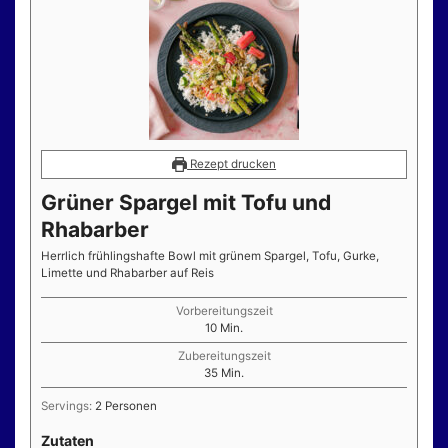
Rezept drucken
Grüner Spargel mit Tofu und
Rhabarber
Herrlich frühlingshafte Bowl mit grünem Spargel, Tofu, Gurke,
Limette und Rhabarber auf Reis
Vorbereitungszeit
Minuten
10
Min.
Zubereitungszeit
Minuten
35
Min.
Servings:
2
Personen
Zutaten