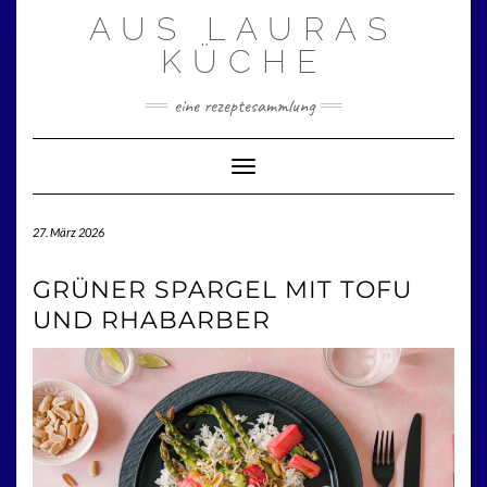
Zum
AUS LAURAS
Inhalt
springen
KÜCHE
eine rezeptesammlung
Toggle Navigation
27. März 2026
GRÜNER SPARGEL MIT TOFU
UND RHABARBER