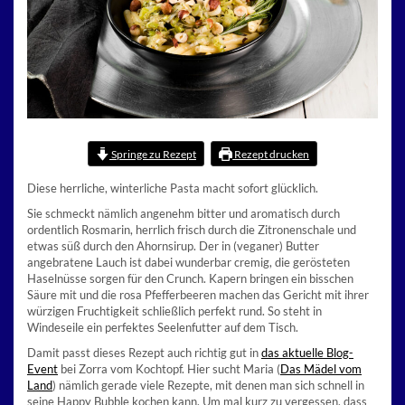
Springe zu Rezept
Rezept drucken
Diese herrliche, winterliche Pasta macht sofort glücklich.
Sie schmeckt nämlich angenehm bitter und aromatisch durch
ordentlich Rosmarin, herrlich frisch durch die Zitronenschale und
etwas süß durch den Ahornsirup. Der in (veganer) Butter
angebratene Lauch ist dabei wunderbar cremig, die gerösteten
Haselnüsse sorgen für den Crunch. Kapern bringen ein bisschen
Säure mit und die rosa Pfefferbeeren machen das Gericht mit ihrer
würzigen Fruchtigkeit schließlich perfekt rund. So steht in
Windeseile ein perfektes Seelenfutter auf dem Tisch.
Damit passt dieses Rezept auch richtig gut in
das aktuelle Blog-
Event
bei Zorra vom Kochtopf. Hier sucht Maria (
Das Mädel vom
Land
) nämlich gerade viele Rezepte, mit denen man sich schnell in
seine Happy Bubble kochen kann. Um mal kurz zu vergessen, dass