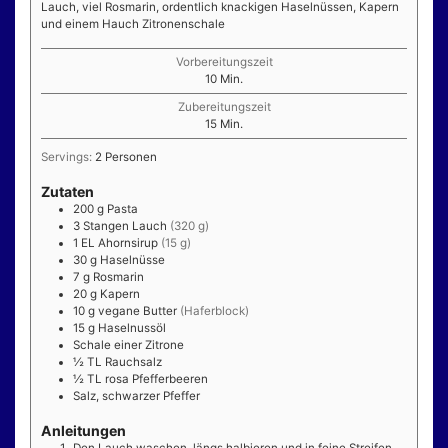
Lauch, viel Rosmarin, ordentlich knackigen Haselnüssen, Kapern
und einem Hauch Zitronenschale
Vorbereitungszeit
Minuten
10
Min.
Zubereitungszeit
Minuten
15
Min.
Servings:
2
Personen
Zutaten
200
g
Pasta
3
Stangen
Lauch
(320 g)
1
EL
Ahornsirup
(15 g)
30
g
Haselnüsse
7
g
Rosmarin
20
g
Kapern
10
g
vegane Butter
(Haferblock)
15
g
Haselnussöl
Schale einer Zitrone
½
TL
Rauchsalz
½
TL
rosa Pfefferbeeren
Salz, schwarzer Pfeffer
Anleitungen