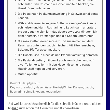
Den Lauch waschen, längs halbieren und in feine Streifen
schneiden. Den Rosmarin waschen und fein hacken, die
Haselnüsse grob hacken.
Die Pasta nach Packungsanweisung in Salzwasser al dente
kochen.
Währenddessen die vegane Butter in einer großen Pfanne
schmelzen und dann Rosmarin und Lauch darin anbraten,
bis der Lauch weich ist – das dauert etwa 2-3 Minuten. Mit
dem Ahornsirup vermengen und die Kapern unterrühren.
Die rosa Pfefferbeeren mörsern und zusammen mit dem
Rauchsalz unter den Lauch mischen. Mit Zitronenschale,
Salz und Pfeffer abschmecken.
Die Haselnüsse in einer kleinen Pfanne vorsichtig anrösten.
Die Pasta abgießen, mit dem Lauch vermischen und auf
zwei Teller verteilen, mit den Haselnüssen und etwas
Haselnussöl toppen und servieren.
Guten Appetit!
Gericht:
Hauptgericht
Keyword:
einfach, Haselnüsse, Herbst/Winter, Kapern, Lauch,
Rosmarin, schnell, vegan, vegetarisch
Und weil Lauch sich so herrlich für die schnelle Küche eignet, gibt es
ihn
hier
auch schon mit Couscous und Kichererbsen.