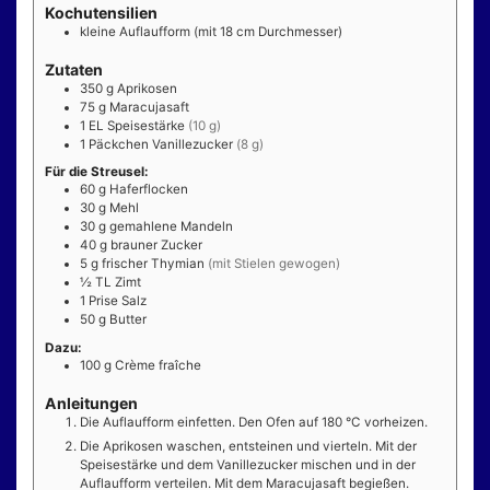
Kochutensilien
kleine Auflaufform
(mit 18 cm Durchmesser)
Zutaten
350
g
Aprikosen
75
g
Maracujasaft
1
EL
Speisestärke
(10 g)
1
Päckchen
Vanillezucker
(8 g)
Für die Streusel:
60
g
Haferflocken
30
g
Mehl
30
g
gemahlene Mandeln
40
g
brauner Zucker
5
g
frischer Thymian
(mit Stielen gewogen)
½
TL
Zimt
1
Prise
Salz
50
g
Butter
Dazu:
100
g
Crème fraîche
Anleitungen
Die Auflaufform einfetten. Den Ofen auf 180 °C vorheizen.
Die Aprikosen waschen, entsteinen und vierteln. Mit der
Speisestärke und dem Vanillezucker mischen und in der
Auflaufform verteilen. Mit dem Maracujasaft begießen.