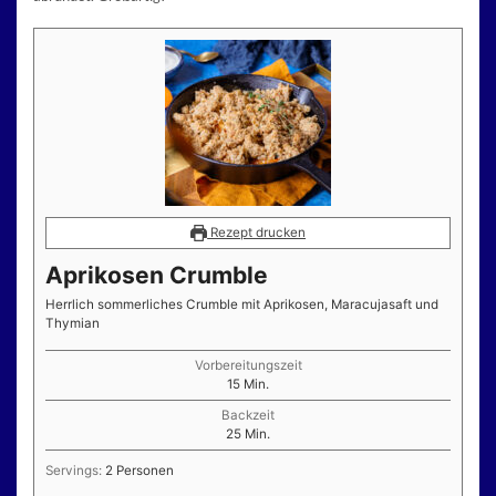
Rezept drucken
Aprikosen Crumble
Herrlich sommerliches Crumble mit Aprikosen, Maracujasaft und
Thymian
Vorbereitungszeit
Minuten
15
Min.
Backzeit
Minuten
25
Min.
Servings:
2
Personen