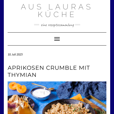
Zum
AUS LAURAS
Inhalt
springen
KÜCHE
eine rezeptesammlung
Toggle Navigation
10. Juli 2025
APRIKOSEN CRUMBLE MIT
THYMIAN